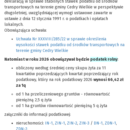
deklaracją w sprawie stabilnych stawek podatku od środków
transportowych na terenie gminy Cedry Wielkie w perspektywie
długoletniej, uwzględniającej wymogi ustawowe zawarte w
ustawie z dnia 12 stycznia 1991 r. o podatkach i opłatach
lokalnych.
Obowiązująca uchwała:
Uchwała Nr XXXVIII/285/22 w sprawie określenia
wysokości stawek podatku od środków transportowych na
terenie gminy Cedry Wielkie
Natomiast w roku 2026 obowiązywał będzie
podatek rolny
:
obliczony według średniej ceny skupu żyta za 11
kwartałów poprzedzających kwartał poprzedzający rok
podatkowy, który na rok podatkowy 2026
wynosi 66,42 zł
za 1q
od 1 ha przeliczeniowego gruntów - równowartość
pieniężną 2,5 q żyta
od 1 ha gruntów równowartość pieniężną 5 q żyta
załączniki do informacji podatkowej:
nieruchomości:
IN-1
,
ZIN-1
,
ZIN-2
,
ZIN-3
/
DN-1
,
ZDN-1
,
ZDN-2
,