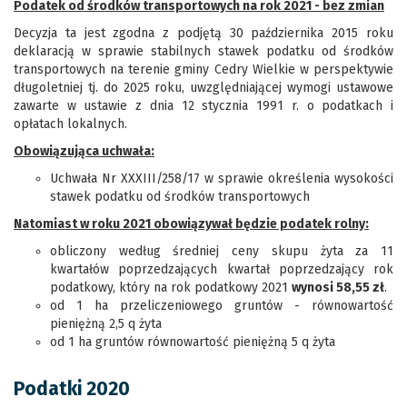
Podatek od środków transportowych na rok 2021 - bez zmian
Decyzja ta jest zgodna z podjętą 30 października 2015 roku
deklaracją w sprawie stabilnych stawek podatku od środków
transportowych na terenie gminy Cedry Wielkie w perspektywie
długoletniej tj. do 2025 roku, uwzględniającej wymogi ustawowe
zawarte w ustawie z dnia 12 stycznia 1991 r. o podatkach i
opłatach lokalnych.
Obowiązująca uchwała:
Uchwała Nr XXXIII/258/17 w sprawie określenia wysokości
stawek podatku od środków transportowych
Natomiast w roku 2021 obowiązywał będzie podatek rolny:
obliczony według średniej ceny skupu żyta za 11
kwartałów poprzedzających kwartał poprzedzający rok
podatkowy, który na rok podatkowy 2021
wynosi 58,55 zł
.
od 1 ha przeliczeniowego gruntów - równowartość
pieniężną 2,5 q żyta
od 1 ha gruntów równowartość pieniężną 5 q żyta
Podatki 2020