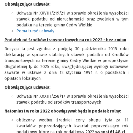
Obowiązująca uchwała:
Uchwała Nr XXVIII/219/21 w sprawie określenia wysokości
stawek podatku od nieruchomości oraz zwolnień w tym
podatku na terenie gminy Cedry Wielkie
Pełna treść uchwały
Podatek od środków transportowych na rok 2022 - bez zmian
Decyzja ta jest zgodna z podjętą 30 października 2015 roku
deklaracją w sprawie stabilnych stawek podatku od środków
transportowych na terenie gminy Cedry Wielkie w perspektywie
długoletniej tj. do 2025 roku, uwzględniającej wymogi ustawowe
zawarte w ustawie z dnia 12 stycznia 1991 r. o podatkach i
opłatach lokalnych.
Obowiązująca uchwała:
Uchwała Nr XXXIII/258/17 w sprawie określenia wysokości
stawek podatku od środków transportowych
Natomiast w roku 2022 obowiązywał będzie podatek rolny:
obliczony według średniej ceny skupu żyta za 11
kwartałów poprzedzających kwartał poprzedzający rok
podatkowy, który na rok podatkowy 2022
wynosi 61,48 zł
.