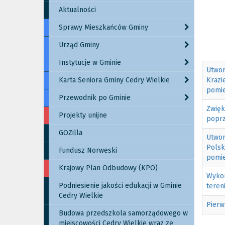
Aktualności
Sprawy Mieszkańców Gminy
Urząd Gminy
Instytucje w Gminie
Utwor
Karta Seniora Gminy Cedry Wielkie
Krazi
pomie
Przewodnik po Gminie
Zwięk
Projekty unijne
poprz
GOZilla
Utwor
Polsk
Fundusz Norweski
pomie
Krajowy Plan Odbudowy (KPO)
Wykon
Podniesienie jakości edukacji w Gminie
teren
Cedry Wielkie
Pierw
Budowa przedszkola samorządowego w
miejscowości Cedry Wielkie wraz ze