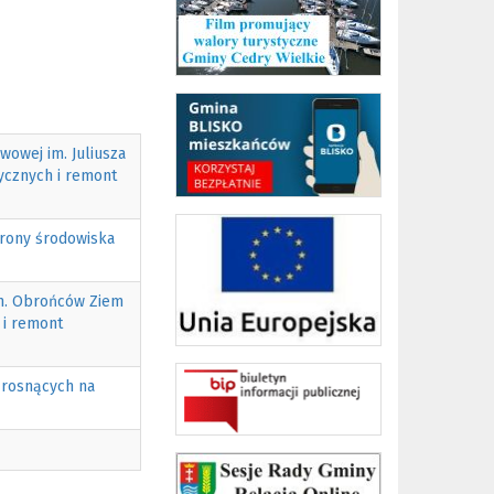
owej im. Juliusza
ycznych i remont
hrony środowiska
im. Obrońców Ziem
 i remont
 rosnących na