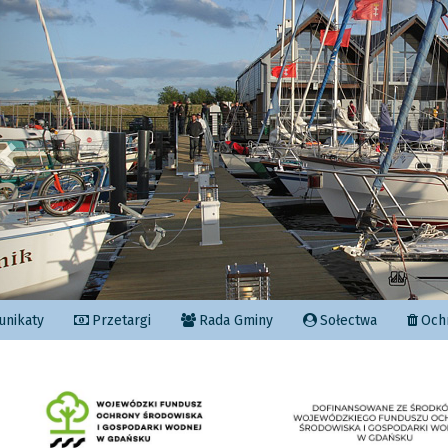
Poprzedni
nikaty
Przetargi
Rada Gminy
Sołectwa
Ochr