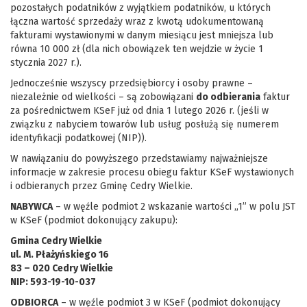
pozostałych podatników z wyjątkiem podatników, u których
łączna wartość sprzedaży wraz z kwotą udokumentowaną
fakturami wystawionymi w danym miesiącu jest mniejsza lub
równa 10 000 zł (dla nich obowiązek ten wejdzie w życie 1
stycznia 2027 r.).
Jednocześnie wszyscy przedsiębiorcy i osoby prawne –
niezależnie od wielkości – są zobowiązani
do odbierania
faktur
za pośrednictwem KSeF już od dnia 1 lutego 2026 r. (jeśli w
związku z nabyciem towarów lub usług posłużą się numerem
identyfikacji podatkowej (NIP)).
W nawiązaniu do powyższego przedstawiamy najważniejsze
informacje w zakresie procesu obiegu faktur KSeF wystawionych
i odbieranych przez Gminę Cedry Wielkie.
NABYWCA
– w węźle podmiot 2 wskazanie wartości „1” w polu JST
w KSeF (podmiot dokonujący zakupu):
Gmina Cedry Wielkie
ul. M. Płażyńskiego 16
83 – 020 Cedry Wielkie
NIP: 593-19-10-037
ODBIORCA
– w węźle podmiot 3 w KSeF (podmiot dokonujący