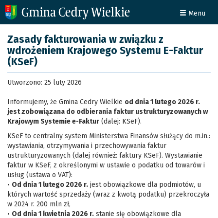
Menu
Zasady fakturowania w związku z
wdrożeniem Krajowego Systemu E-Faktur
(KSeF)
Utworzono: 25 luty 2026
Informujemy, że Gmina Cedry Wielkie
od dnia 1 lutego 2026 r.
jest zobowiązana do odbierania faktur ustrukturyzowanych w
Krajowym Systemie e-Faktur
(dalej: KSeF).
KSeF to centralny system Ministerstwa Finansów służący do m.in.:
wystawiania, otrzymywania i przechowywania faktur
ustrukturyzowanych (dalej również: faktury KSeF). Wystawianie
faktur w KSeF, z określonymi w ustawie o podatku od towarów i
usług (ustawa o VAT):
•
Od dnia 1 lutego 2026 r.
jest obowiązkowe dla podmiotów, u
których wartość sprzedaży (wraz z kwotą podatku) przekroczyła
w 2024 r. 200 mln zł,
•
Od dnia 1 kwietnia 2026 r.
stanie się obowiązkowe dla