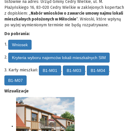
listownie na adres: Urząd Gminy Cedry Wielkie, ul. M.
Płażyńskiego 16, 83-020 Cedry Wielkie w zaklejonych kopertach
z dopiskiem: „
Nabór wniosków o zawarcie umowy najmu lokali
mieszkalnych położonych w Miłocinie
”. Wnioski, które wpłyną
po wyżej wymienionym terminie nie będą rozpatrywane.
Do pobrania:
1.
Wniosek
2.
Kryteria wyboru najemców lokali mieszkalnych SIM
3. Karty mieszkań:
B1-M01
B1-M03
B1-M04
,
,
,
B1-M07
Wizualizacje