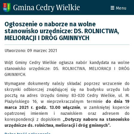
Menu
Ogłoszenie o naborze na wolne
stanowisko urzędnicze: DS. ROLNICTWA,
MELIORACJI I DRÓG GMINNYCH
Utworzono: 09 marzec 2021
Wójt Gminy Cedry Wielkie ogłasza nabór kandydata na wolne
stanowisko urzędnicze: DS. ROLNICTWA, MELIORACJI I DRÓG
GMINNYCH.
Wymagane dokumenty należy składać poprzez wrzucenie do
skrzynki odbiorczej znajdującej się na budynku urzędu lub
pocztą na adres Urzędu Gminy: 83-020 Cedry Wielkie, ul. M.
Płażyńskiego 16, w nieprzekraczalnym terminie
do dnia 19
marca 2021 r. godz. 13.00 włącznie
, w zamkniętej kopercie
opatrzonej imieniem i nazwiskiem oraz adresem do
korespondencji z dopiskiem
„Dotyczy naboru na stanowisko
urzędnicze ds. rolnictwa, melioracji i dróg gminnych”.