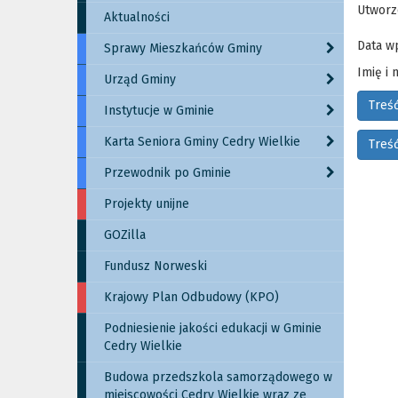
Utworz
Aktualności
Data w
Sprawy Mieszkańców Gminy
Imię i
Urząd Gminy
Treść
Instytucje w Gminie
Karta Seniora Gminy Cedry Wielkie
Treś
Przewodnik po Gminie
Projekty unijne
GOZilla
Fundusz Norweski
Krajowy Plan Odbudowy (KPO)
Podniesienie jakości edukacji w Gminie
Cedry Wielkie
Budowa przedszkola samorządowego w
miejscowości Cedry Wielkie wraz ze