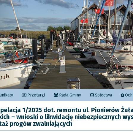
Poprzedni
nikaty
Przetargi
Rada Gminy
Sołectwa
Ochr
rpelacja 1/2025 dot. remontu ul. Pionierów Żu
kich – wnioski o likwidację niebezpiecznych wy
aż progów zwalniających