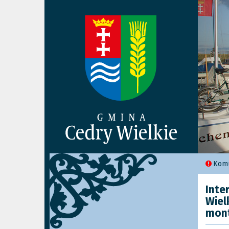
Komu
Inte
Wiel
mont