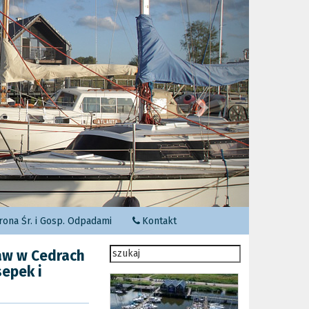
Następny
ona Śr. i Gosp. Odpadami
Kontakt
ław w Cedrach
sepek i