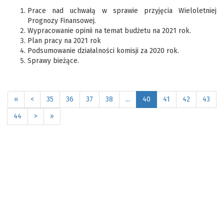
Prace nad uchwałą w sprawie przyjęcia Wieloletniej
Prognozy Finansowej.
Wypracowanie opinii na temat budżetu na 2021 rok.
Plan pracy na 2021 rok
Podsumowanie działalności komisji za 2020 rok.
Sprawy bieżące.
«
<
35
36
37
38
...
40
41
42
43
44
>
»