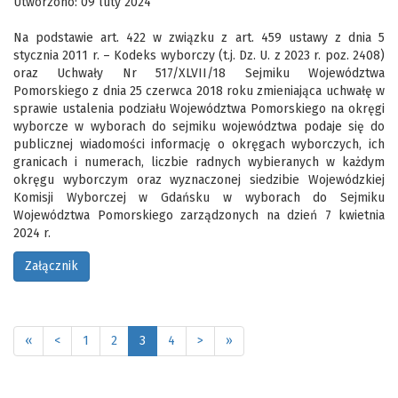
Utworzono: 09 luty 2024
Na podstawie art. 422 w związku z art. 459 ustawy z dnia 5
stycznia 2011 r. – Kodeks wyborczy (t.j. Dz. U. z 2023 r. poz. 2408)
oraz Uchwały Nr 517/XLVII/18 Sejmiku Województwa
Pomorskiego z dnia 25 czerwca 2018 roku zmieniająca uchwałę w
sprawie ustalenia podziału Województwa Pomorskiego na okręgi
wyborcze w wyborach do sejmiku województwa podaje się do
publicznej wiadomości informację o okręgach wyborczych, ich
granicach i numerach, liczbie radnych wybieranych w każdym
okręgu wyborczym oraz wyznaczonej siedzibie Wojewódzkiej
Komisji Wyborczej w Gdańsku w wyborach do Sejmiku
Województwa Pomorskiego zarządzonych na dzień 7 kwietnia
2024 r.
Załącznik
«
<
1
2
3
4
>
»